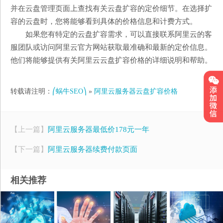
并在云盘管理页面上查找有关云盘扩容的定价细节。在选择扩
容的云盘时，您将能够看到具体的价格信息和计费方式。
如果您有特定的云盘扩容需求，可以直接联系阿里云的客
服团队或访问阿里云官方网站获取最准确和最新的定价信息。
他们将能够提供有关阿里云云盘扩容价格的详细说明和帮助。
转载请注明：
⎛蜗牛SEO⎞
»
阿里云服务器云盘扩容价格
【上一篇】
阿里云服务器最低价178元一年
【下一篇】
阿里云服务器续费付款页面
相关推荐