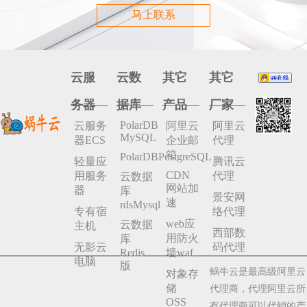
马上联系
云服
云数
其它
其它
务器
据库
产品
厂家
PolarDB
云服务
阿里云
阿里云
MySQL
器ECS
企业邮
代理
箱
PolarDBPostgreSQL
轻量应
腾讯云
CDN
用服务
代理
云数据
网站加
器
库
景安网
速
rdsMysql
专有宿
络代理
web应
云数据
主机
西部数
用防火
库
无影云
码代理
Redis
墙waf
电脑
版
蜗牛云是最高级阿里云
对象存
储
代理商，代理阿里云所
OSS
有代理商可以代销的产