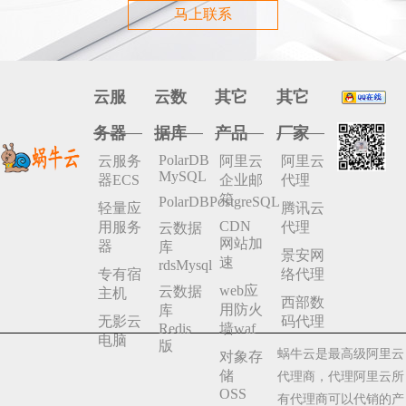
马上联系
云服
云数
其它
其它
务器
据库
产品
厂家
PolarDB
云服务
阿里云
阿里云
MySQL
器ECS
企业邮
代理
箱
PolarDBPostgreSQL
轻量应
腾讯云
CDN
用服务
代理
云数据
网站加
器
库
景安网
速
rdsMysql
专有宿
络代理
web应
云数据
主机
西部数
用防火
库
无影云
码代理
Redis
墙waf
电脑
版
蜗牛云是最高级阿里云
对象存
储
代理商，代理阿里云所
OSS
有代理商可以代销的产