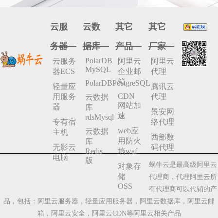
云服
云数
其它
其它
务器
据库
产品
厂家
PolarDB
云服务
阿里云
阿里云
MySQL
器ECS
企业邮
代理
箱
PolarDBPostgreSQL
轻量应
腾讯云
CDN
用服务
代理
云数据
网站加
器
库
景安网
速
rdsMysql
专有宿
络代理
web应
云数据
主机
西部数
用防火
库
无影云
码代理
Redis
墙waf
电脑
版
蜗牛云是最高级阿里云
对象存
储
代理商，代理阿里云所
OSS
有代理商可以代销的产
品，包括：阿里云服务器，轻量应用服务器，阿里云数据库，阿里云邮
箱，阿里云安全，阿里云CDN等阿里云相关产品