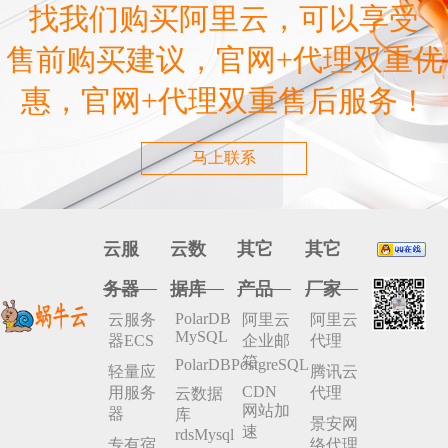
找我们购买阿里云，可以享受
售前购买建议，官网+代理双重优
惠，官网+代理双重售后服务！
马上联系
云服
云数
其它
其它
务器
据库
产品
厂家
PolarDB
云服务
阿里云
阿里云
MySQL
器ECS
企业邮
代理
箱
PolarDBPostgreSQL
轻量应
腾讯云
CDN
用服务
代理
云数据
网站加
器
库
景安网
速
rdsMysql
专有宿
络代理