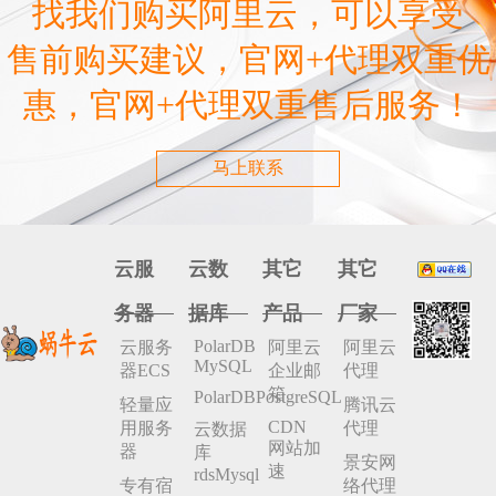
找我们购买阿里云，可以享受
售前购买建议，官网+代理双重优
惠，官网+代理双重售后服务！
马上联系
云服
云数
其它
其它
务器
据库
产品
厂家
PolarDB
云服务
阿里云
阿里云
MySQL
器ECS
企业邮
代理
箱
PolarDBPostgreSQL
轻量应
腾讯云
CDN
用服务
代理
云数据
网站加
器
库
景安网
速
rdsMysql
专有宿
络代理