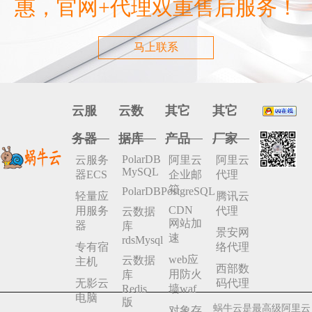
惠，官网+代理双重售后服务！
马上联系
云服
云数
其它
其它
务器
据库
产品
厂家
PolarDB
云服务
阿里云
阿里云
MySQL
器ECS
企业邮
代理
箱
PolarDBPostgreSQL
轻量应
腾讯云
CDN
用服务
代理
云数据
网站加
器
库
景安网
速
rdsMysql
专有宿
络代理
web应
云数据
主机
西部数
用防火
库
无影云
码代理
Redis
墙waf
电脑
版
蜗牛云是最高级阿里云
对象存