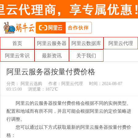
首页
阿里云服务器
阿里云数据库
阿里云代理
阿里云常识
最新资讯
关于我们
阿里云服务器按量付费价格
分类：
阿里云选购
作者：
阿里云代理
时间：2024-08-07
03:15:00
浏览量：1872℃
阿里云的云服务器按量付费价格会根据不同的实例类型、
配置和地域而有所不同，并且可能会根据阿里云的定价策略进
行调整。
您可以通过以下方式获取最新的阿里云服务器按量付费价
格：