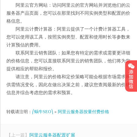
阿里云官方网站：访问阿里云的官方网站并浏览他们的云
服务器产品页面，您可以在那里找到不同实例类型和配置的价
格信息。
阿里云计费计算器：阿里云提供了一个计费计算器工具，
您可以使用该工具，按照实例类型、配置和使用时长等参数来
计算预估的费用。
联系阿里云销售团队：如果您有特定的需求或需要更详细
的价格信息，您可以直接联系阿里云的销售团队，他们将为您
提供相应的帮助和报价。
请注意，阿里云的价格和定价策略可能会根据市场需求和
供需情况变化，因此在做出决策之前，建议您查阅最新的价格
信息并综合考虑您的需求和预算。
转载请注明：
⎛蜗牛SEO⎞
»
阿里云服务器按量付费价格
【上一篇】
阿里云服务器配置扩展