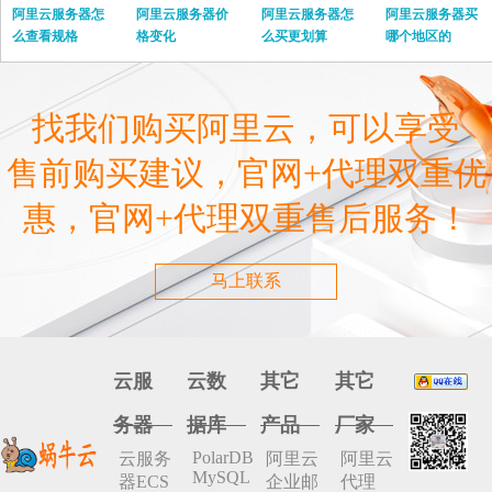
阿里云服务器怎
阿里云服务器价
阿里云服务器怎
阿里云服务器买
么查看规格
格变化
么买更划算
哪个地区的
找我们购买阿里云，可以享受
售前购买建议，官网+代理双重优
惠，官网+代理双重售后服务！
马上联系
云服
云数
其它
其它
务器
据库
产品
厂家
PolarDB
云服务
阿里云
阿里云
MySQL
器ECS
企业邮
代理