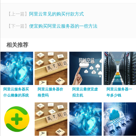
【上一篇】
阿里云常见的购买付款方式
【下一篇】
便宜购买阿里云服务器的一些方法
相关推荐
阿里云服务器买
阿里云服务器价
阿里云最便宜虚
阿里云服务器一
什么镜像的系统
格贵吗
拟主机
年多少钱