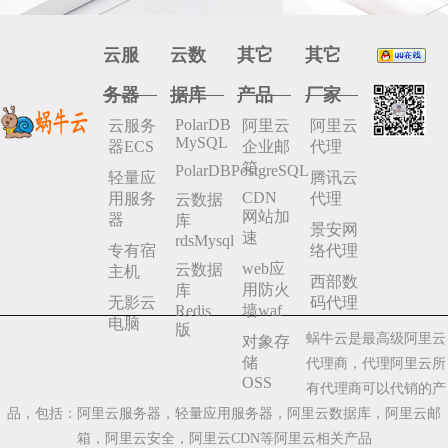
云服
云数
其它
其它
务器
据库
产品
厂家
PolarDB
云服务
阿里云
阿里云
MySQL
器ECS
企业邮
代理
箱
PolarDBPostgreSQL
轻量应
腾讯云
CDN
用服务
代理
云数据
网站加
器
库
景安网
速
rdsMysql
专有宿
络代理
web应
云数据
主机
西部数
用防火
库
无影云
码代理
Redis
墙waf
电脑
版
蜗牛云是最高级阿里云
对象存
储
代理商，代理阿里云所
OSS
有代理商可以代销的产
品，包括：阿里云服务器，轻量应用服务器，阿里云数据库，阿里云邮
箱，阿里云安全，阿里云CDN等阿里云相关产品