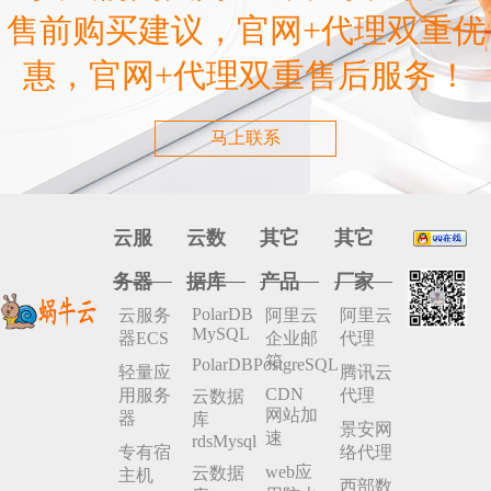
售前购买建议，官网+代理双重优
惠，官网+代理双重售后服务！
马上联系
云服
云数
其它
其它
务器
据库
产品
厂家
PolarDB
云服务
阿里云
阿里云
MySQL
器ECS
企业邮
代理
箱
PolarDBPostgreSQL
轻量应
腾讯云
CDN
用服务
代理
云数据
网站加
器
库
景安网
速
rdsMysql
专有宿
络代理
web应
云数据
主机
西部数